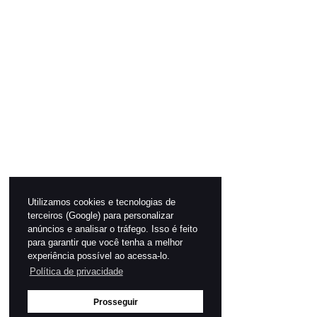
Utilizamos cookies e tecnologias de
terceiros (Google) para personalizar
anúncios e analisar o tráfego. Isso é feito
para garantir que você tenha a melhor
experiência possível ao acessa-lo.
Política de privacidade
Prosseguir